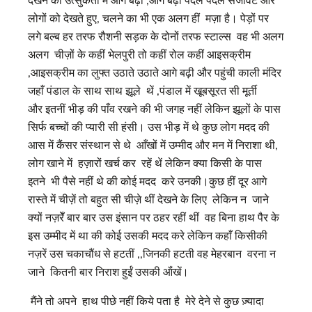
देखने की उत्सुकता में आगे बढ़ी ,आगे बढ़ी पैदल पैदल सजावट और
लोगों को देखते हुए, चलने का भी एक अलग हीं मज़ा है। पेड़ों पर
लगे बल्ब हर तरफ रौशनी सड़क के दोनों तरफ स्टाल्स वह भी अलग
अलग चीज़ों के कहीं भेलपुरी तो कहीं रोल कहीं आइसक्रीम
,आइसक्रीम का लुफ्त उठाते उठाते आगे बढ़ी और पहुंची काली मंदिर
जहाँ पंडाल के साथ साथ झूले थें ,पंडाल में खूबसूरत सी मूर्ती
और इतनीं भीड़ की पाँव रखने की भी जगह नहीं लेकिन झूलों के पास
सिर्फ बच्चों की प्यारी सी हंसी। उस भीड़ में थे कुछ लोग मदद की
आस में कैंसर संस्थान से थे आँखों में उम्मीद और मन में निराशा थी,
लोग खाने में हज़ारों खर्च कर रहें थें लेकिन क्या किसी के पास
इतने भी पैसे नहीं थे की कोई मदद करे उनकी।कुछ हीं दूर आगे
रास्ते में चीज़ें तो बहुत सी चीज़े थीं देखने के लिए लेकिन न जाने
क्यों नज़रेँ बार बार उस इंसान पर ठहर रहीं थीं वह बिना हाथ पैर के
इस उम्मीद में था की कोई उसकी मदद करे लेकिन कहाँ किसीकी
नज़रें उस चकाचौंध से हटतीं ,,जिनकी हटती वह मेहरबान वरना न
जाने कितनी बार निराश हुईं उसकी ऑंखें।
मैंने तो अपने हाथ पीछे नहीं किये पता है मेरे देने से कुछ ज़्यादा