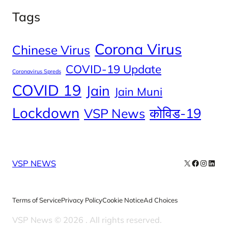
Tags
Corona Virus
Chinese Virus
COVID-19 Update
Coronavirus Spreds
COVID 19
Jain
Jain Muni
Lockdown
कोविड-19
VSP News
X
Facebook
Instag
Linke
VSP NEWS
Terms of Service
Privacy Policy
Cookie Notice
Ad Choices
VSP News © 2026
. All rights reserved.