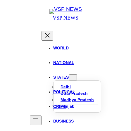
VSP NEWS
WORLD
NATIONAL
STATES
Delhi
POLITICAL
Uttar Pradesh
Madhya Pradesh
Punjab
CRIME
BUSINESS