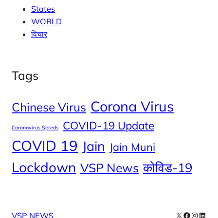
States
WORLD
विचार
Tags
Corona Virus
Chinese Virus
COVID-19 Update
Coronavirus Spreds
COVID 19
Jain
Jain Muni
Lockdown
कोविड-19
VSP News
X
Facebook
Instag
Linke
VSP NEWS