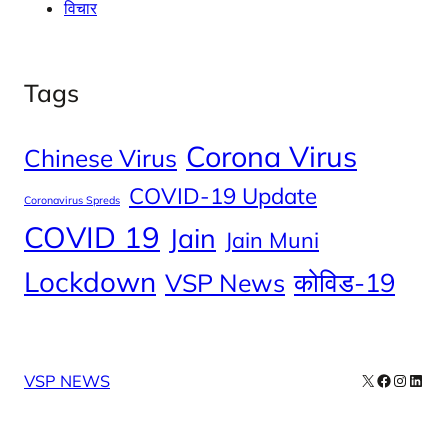
विचार
Tags
Corona Virus
Chinese Virus
COVID-19 Update
Coronavirus Spreds
COVID 19
Jain
Jain Muni
Lockdown
कोविड-19
VSP News
X
Facebook
Instag
Linke
VSP NEWS