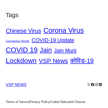
Tags
Corona Virus
Chinese Virus
COVID-19 Update
Coronavirus Spreds
COVID 19
Jain
Jain Muni
Lockdown
कोविड-19
VSP News
X
Facebook
Instagr
Linke
VSP NEWS
Terms of Service
Privacy Policy
Cookie Notice
Ad Choices