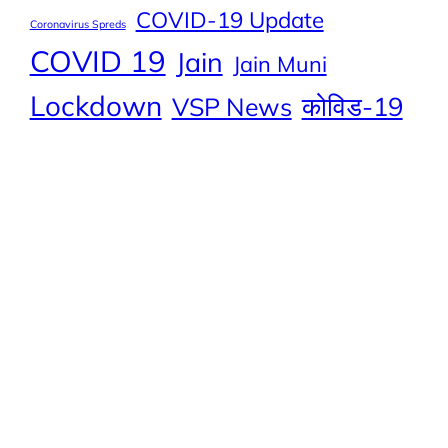
COVID-19 Update
Coronavirus Spreds
COVID 19
Jain
Jain Muni
Lockdown
कोविड-19
VSP News