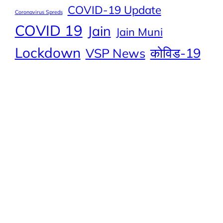
COVID-19 Update
Coronavirus Spreds
COVID 19
Jain
Jain Muni
Lockdown
कोविड-19
VSP News