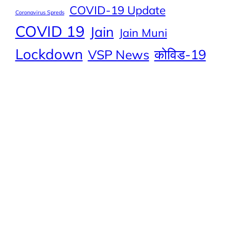
COVID-19 Update
Coronavirus Spreds
COVID 19
Jain
Jain Muni
Lockdown
कोविड-19
VSP News