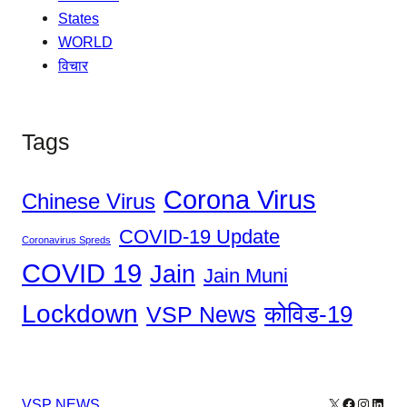
States
WORLD
विचार
Tags
Corona Virus
Chinese Virus
COVID-19 Update
Coronavirus Spreds
COVID 19
Jain
Jain Muni
Lockdown
कोविड-19
VSP News
X
Facebook
Instagr
Linke
VSP NEWS