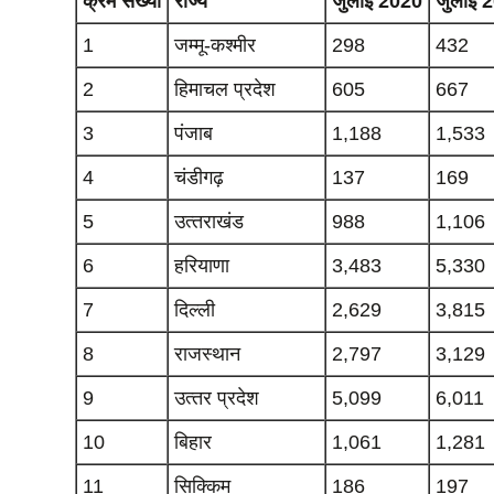
क्रम संख्‍या
राज्‍य
जुलाई 20
20
जुलाई 
1
जम्‍मू-कश्‍मीर
298
432
2
हिमाचल प्रदेश
605
667
3
पंजाब
1,188
1,533
4
चंडीगढ़
137
169
5
उत्‍तराखंड
988
1,106
6
हरियाणा
3,483
5,330
7
दिल्‍ली
2,629
3,815
8
राजस्‍थान
2,797
3,129
9
उत्‍तर प्रदेश
5,099
6,011
10
बिहार
1,061
1,281
11
सिक्किम
186
197