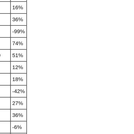
16%
36%
-99%
74%
9
51%
12%
18%
-42%
27%
36%
-6%