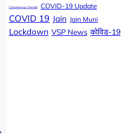
COVID-19 Update
Coronavirus Spreds
COVID 19
Jain
Jain Muni
Lockdown
कोविड-19
VSP News