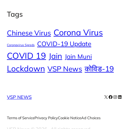
Tags
Corona Virus
Chinese Virus
COVID-19 Update
Coronavirus Spreds
COVID 19
Jain
Jain Muni
Lockdown
कोविड-19
VSP News
X
Facebook
Instag
Linke
VSP NEWS
Terms of Service
Privacy Policy
Cookie Notice
Ad Choices
VSP News © 2026
. All rights reserved.