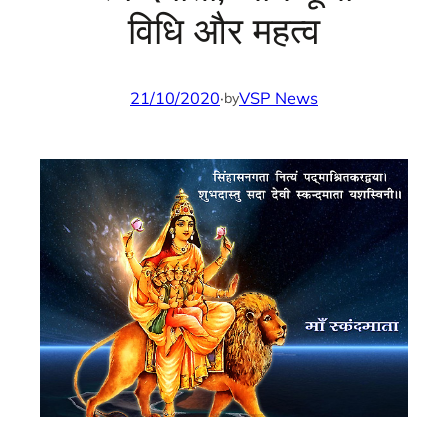
व‍िध‍ि और महत्‍व
21/10/2020
·
VSP News
by