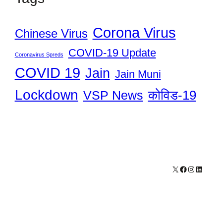
Corona Virus
Chinese Virus
COVID-19 Update
Coronavirus Spreds
COVID 19
Jain
Jain Muni
Lockdown
कोविड-19
VSP News
X
Facebook
Instagram
LinkedI