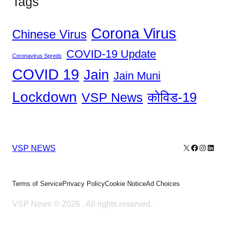
Tags
Corona Virus
Chinese Virus
COVID-19 Update
Coronavirus Spreds
COVID 19
Jain
Jain Muni
Lockdown
कोविड-19
VSP News
X
Facebook
Instagr
Linke
VSP NEWS
Terms of Service
Privacy Policy
Cookie Notice
Ad Choices
VSP News © 2026
. All rights reserved.