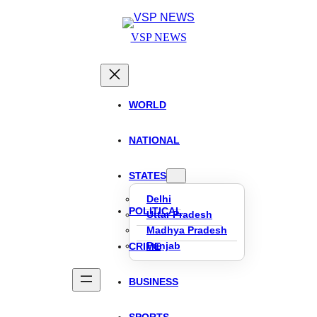
Skip
to
VSP NEWS
content
WORLD
NATIONAL
STATES
Delhi
POLITICAL
Uttar Pradesh
Madhya Pradesh
Punjab
CRIME
BUSINESS