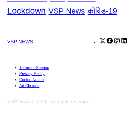
Lockdown
कोविड-19
VSP News
X
Facebook
Instag
Lin
VSP NEWS
Terms of Service
Privacy Policy
Cookie Notice
Ad Choices
VSP News © 2026
. All rights reserved.