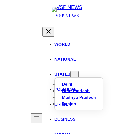
Skip
to
VSP NEWS
content
WORLD
NATIONAL
STATES
Delhi
POLITICAL
Uttar Pradesh
Madhya Pradesh
Punjab
CRIME
BUSINESS