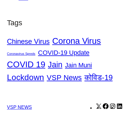
Tags
Corona Virus
Chinese Virus
COVID-19 Update
Coronavirus Spreds
COVID 19
Jain
Jain Muni
Lockdown
कोविड-19
VSP News
X
Facebook
Instag
Lin
VSP NEWS