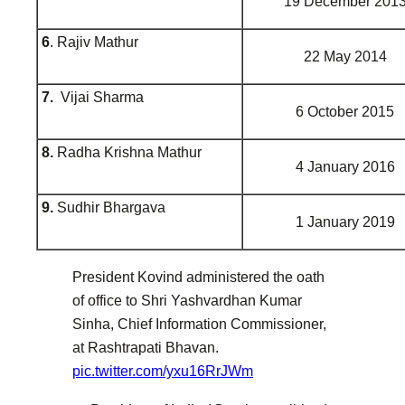
19 December 201
6
. Rajiv Mathur
22 May 2014
7.
Vijai Sharma
6 October 2015
8.
Radha Krishna Mathur
4 January 2016
9.
Sudhir Bhargava
1 January 2019
President Kovind administered the oath
of office to Shri Yashvardhan Kumar
Sinha, Chief Information Commissioner,
at Rashtrapati Bhavan.
pic.twitter.com/yxu16RrJWm