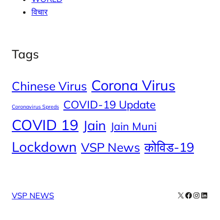
विचार
Tags
Corona Virus
Chinese Virus
COVID-19 Update
Coronavirus Spreds
COVID 19
Jain
Jain Muni
Lockdown
कोविड-19
VSP News
X
Facebook
Instag
Linke
VSP NEWS