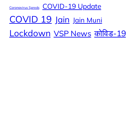
COVID-19 Update
Coronavirus Spreds
COVID 19
Jain
Jain Muni
Lockdown
कोविड-19
VSP News