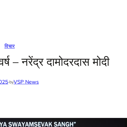
विचार
र्ष – नरेंद्र दामोदरदास मोदी
025
·
VSP News
by