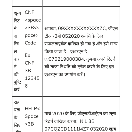
CNF
शून्य
<space
रिट
>3B<s
र्न
आपका, 09XXXXXXXXXXXZC, जीएस
pace>
दा
टीआर3बी 052020 अवधि के लिए
Code
खि
सफलतापूर्वक दाखिल हो गया है और इसे मान्‍य
ल
किया जाता है। एआरएन है
Ex.
कर
एए070219000384. कृपया अपने रिटर्न
CNF
ने
की ताजा स्थिति को ट्रैक करने के लिए इस
3B
की
एआरएन का उपयोग करें।
12345
पुष्टि
6
करें
सहा
HELP<
यता
मार्च 2020 के लिए जीएसटीआईएन का शून्‍य
Space
के
रिटर्न दाखिल करना: NIL 3B
>3B
लिए
07CQZCD1111I4Z7 032020 शून्‍य