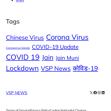
विचार
Tags
Corona Virus
Chinese Virus
COVID-19 Update
Coronavirus Spreds
COVID 19
Jain
Jain Muni
Lockdown
कोविड-19
VSP News
X
Facebook
Instag
Linke
VSP NEWS
Terms of Service
Privacy Policy
Cookie Notice
Ad Choices