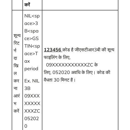
करें
NIL<sp
ace>3
B<spa
शून्य
ce>GS
रिट
TIN<sp
123456
कोड है जीएसटीआर3बी की शून्‍य
र्न
ace>T
फाइलिंग के लिए,
दा
ax
09XXXXXXXXXXXZC के
खि
period
लिए, 052020 अवधि के लिए। कोड की
ल
वैधता 30 मिनट है।
कर
Ex. NIL
ना
3B
आरं
09XXX
भ
XXXXX
करें
XXXZC
05202
0