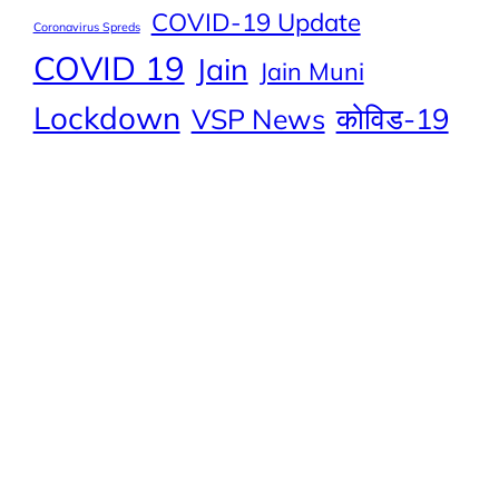
COVID-19 Update
Coronavirus Spreds
COVID 19
Jain
Jain Muni
Lockdown
कोविड-19
VSP News