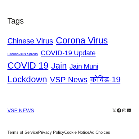
Tags
Corona Virus
Chinese Virus
COVID-19 Update
Coronavirus Spreds
COVID 19
Jain
Jain Muni
Lockdown
कोविड-19
VSP News
X
Facebook
Instagr
Linke
VSP NEWS
Terms of Service
Privacy Policy
Cookie Notice
Ad Choices