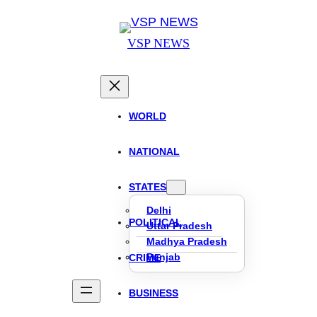
VSP NEWS
WORLD
NATIONAL
STATES
Delhi
POLITICAL
Uttar Pradesh
Madhya Pradesh
Punjab
CRIME
BUSINESS