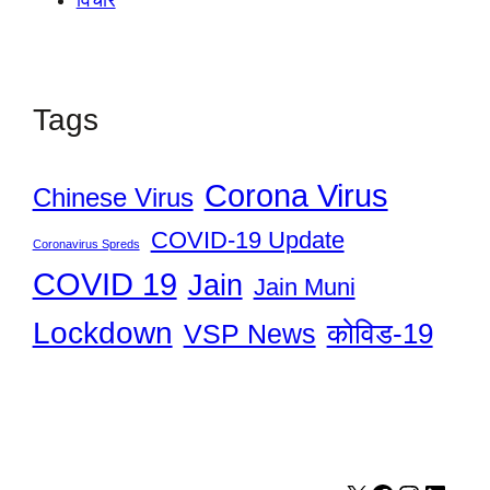
विचार
Tags
Corona Virus
Chinese Virus
COVID-19 Update
Coronavirus Spreds
COVID 19
Jain
Jain Muni
Lockdown
कोविड-19
VSP News