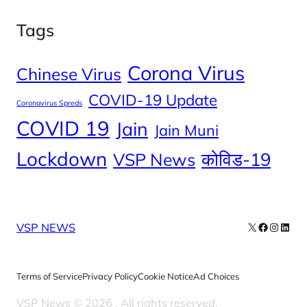
Tags
Corona Virus
Chinese Virus
COVID-19 Update
Coronavirus Spreds
COVID 19
Jain
Jain Muni
Lockdown
कोविड-19
VSP News
X
Facebook
Instag
Linke
VSP NEWS
Terms of Service
Privacy Policy
Cookie Notice
Ad Choices
VSP News © 2026
. All rights reserved.