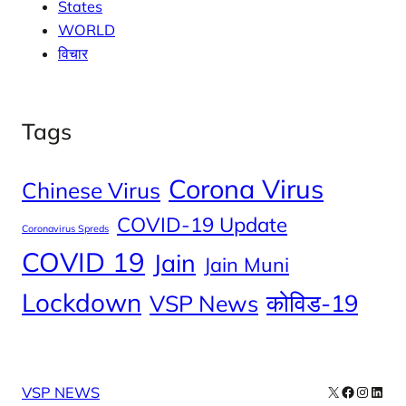
States
WORLD
विचार
Tags
Corona Virus
Chinese Virus
COVID-19 Update
Coronavirus Spreds
COVID 19
Jain
Jain Muni
Lockdown
कोविड-19
VSP News
X
Facebook
Instag
Linke
VSP NEWS