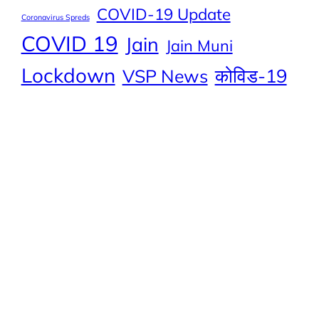
COVID-19 Update
Coronavirus Spreds
COVID 19
Jain
Jain Muni
Lockdown
कोविड-19
VSP News