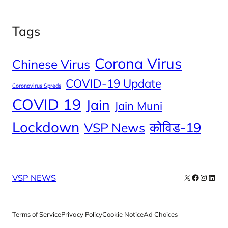
Tags
Corona Virus
Chinese Virus
COVID-19 Update
Coronavirus Spreds
COVID 19
Jain
Jain Muni
Lockdown
कोविड-19
VSP News
X
Facebook
Instag
Linke
VSP NEWS
Terms of Service
Privacy Policy
Cookie Notice
Ad Choices